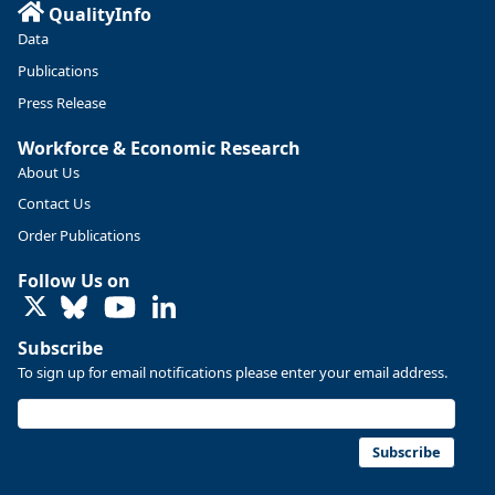
QualityInfo
https://ow.ly/ZNf850ZwFPG
Data
Publications
Press Release
Workforce & Economic Research
About Us
Contact Us
Order Publications
Follow Us on
LinkedIn
Subscribe
To sign up for email notifications please enter your email address.
Replies: 0
Reposts: 0
Likes: 0
View on Bluesky
U.S. Bureau of Labor Statistics
8/4/2026 2:03 PM
@usbls.bsky.social
Subscribe
Job openings and total separations change little in June;