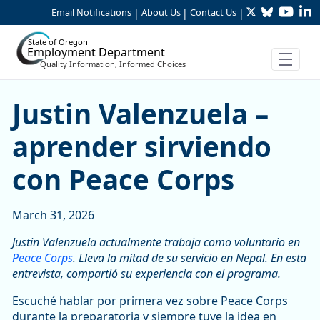
Twitter
Bluesky
YouTu
Li
Skip to Main Content
Email Notifications
About Us
Contact Us
|
|
|
State of Oregon
Employment Department
Quality Information, Informed Choices
Justin Valenzuela – aprend
Justin Valenzuela –
aprender sirviendo
con Peace Corps
March 31, 2026
Justin Valenzuela actualmente trabaja como voluntario en
Peace Corps
. Lleva la mitad de su servicio en Nepal. En esta
entrevista, compartió su experiencia con el programa.
Escuché hablar por primera vez sobre Peace Corps
durante la preparatoria y siempre tuve la idea en