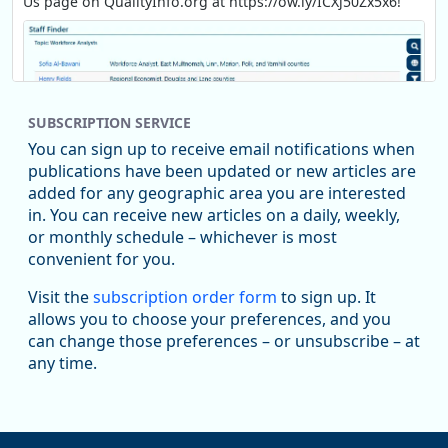
Us page on QualityInfo.org at https://ow.ly/ICXj50Zx5x6!
SUBSCRIPTION SERVICE
You can sign up to receive email notifications when
publications have been updated or new articles are
added for any geographic area you are interested
in. You can receive new articles on a daily, weekly,
Replies: 0
Reposts: 1
Likes: 1
View on Bluesky
or monthly schedule – whichever is most
convenient for you.
Oregon Employment Department -
8/5/2026 3:53 PM
Workforce & Economic Research
Visit the
subscription order form
to sign up. It
@oed-research.bsky.social
allows you to choose your preferences, and you
Oregon has recently suffered relatively sharp declines in
can change those preferences – or unsubscribe – at
manufacturing since January 2019. Though there had been
any time.
substantial recovery through 2022, employment in the
manufacturing sector declined by 13%.
Read more here: