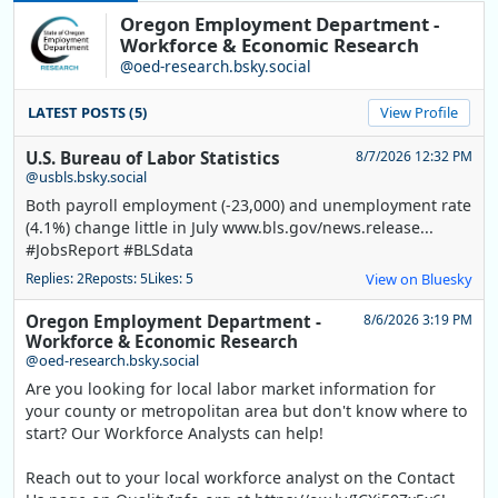
Oregon Employment Department -
Workforce & Economic Research
@oed-research.bsky.social
LATEST POSTS (5)
View Profile
U.S. Bureau of Labor Statistics
8/7/2026 12:32 PM
@usbls.bsky.social
Both payroll employment (-23,000) and unemployment rate
(4.1%) change little in July www.bls.gov/news.release...
#JobsReport #BLSdata
Replies: 2
Reposts: 5
Likes: 5
View on Bluesky
Oregon Employment Department -
8/6/2026 3:19 PM
Workforce & Economic Research
@oed-research.bsky.social
Are you looking for local labor market information for
your county or metropolitan area but don't know where to
start? Our Workforce Analysts can help!
Reach out to your local workforce analyst on the Contact