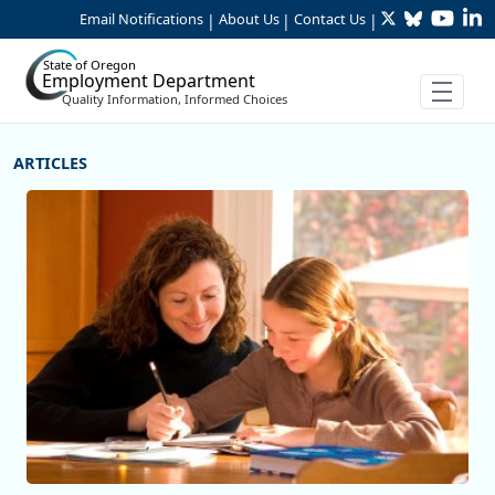
Twitter
Bluesky
YouTu
Li
Skip to Main Content
Email Notifications
About Us
Contact Us
|
|
|
State of Oregon
Employment Department
Quality Information, Informed Choices
More Articles