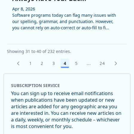
Apr 8, 2026
Software programs today can flag many issues with
our spelling, grammar, and punctuation. However,
you cannot rely on auto-correct or auto-fill to fi...
Showing 31 to 40 of 232 entries.
1
2
3
4
5
...
24
Page
Page
Page
Page
Page
Intermediate Pages U
Page
SUBSCRIPTION SERVICE
You can sign up to receive email notifications
when publications have been updated or new
articles are added for any geographic area you
are interested in. You can receive new articles on
a daily, weekly, or monthly schedule – whichever
is most convenient for you.