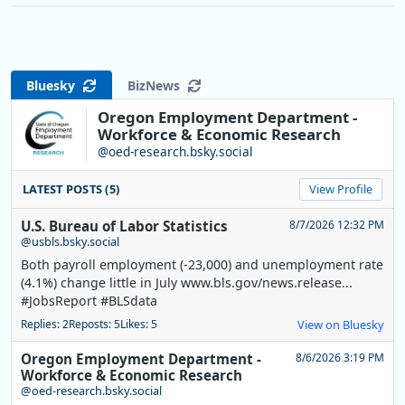
Bluesky
BizNews
Oregon Employment Department -
Workforce & Economic Research
@oed-research.bsky.social
LATEST POSTS (5)
View Profile
U.S. Bureau of Labor Statistics
8/7/2026 12:32 PM
@usbls.bsky.social
Both payroll employment (-23,000) and unemployment rate
(4.1%) change little in July www.bls.gov/news.release...
#JobsReport #BLSdata
Replies: 2
Reposts: 5
Likes: 5
View on Bluesky
Oregon Employment Department -
8/6/2026 3:19 PM
Workforce & Economic Research
@oed-research.bsky.social