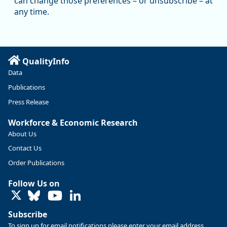
can change those preferences – or unsubscribe – at
manufacturing since January 2019. Though there had been
any time.
substantial recovery through 2022, employment in the
manufacturing sector declined by 13%.
Read more here:
QualityInfo
https://ow.ly/ZNf850ZwFPG
Data
Publications
Press Release
Workforce & Economic Research
About Us
Contact Us
Order Publications
Follow Us on
LinkedIn
Subscribe
To sign up for email notifications please enter your email address.