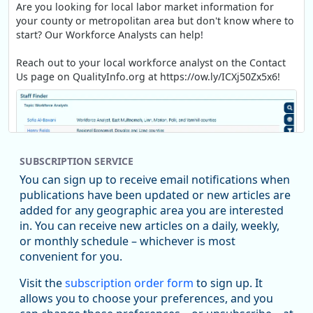
Are you looking for local labor market information for
your county or metropolitan area but don't know where to
start? Our Workforce Analysts can help!
Reach out to your local workforce analyst on the Contact
Us page on QualityInfo.org at https://ow.ly/ICXj50Zx5x6!
SUBSCRIPTION SERVICE
You can sign up to receive email notifications when
publications have been updated or new articles are
added for any geographic area you are interested
in. You can receive new articles on a daily, weekly,
Replies: 0
Reposts: 1
Likes: 1
View on Bluesky
or monthly schedule – whichever is most
convenient for you.
Oregon Employment Department -
8/5/2026 3:53 PM
Workforce & Economic Research
Visit the
subscription order form
to sign up. It
@oed-research.bsky.social
allows you to choose your preferences, and you
Oregon has recently suffered relatively sharp declines in