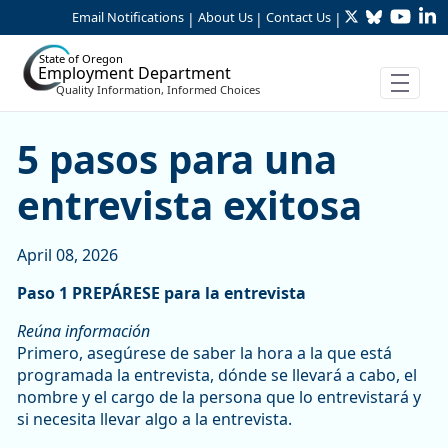
Twitter
Bluesky
YouTu
Li
Skip to Main Content
Email Notifications
About Us
Contact Us
|
|
|
State of Oregon
Employment Department
Quality Information, Informed Choices
5 pasos para una entrevista
5 pasos para una
entrevista exitosa
April 08, 2026
Paso 1 PREPÁRESE para la entrevista
Reúna información
Primero, asegúrese de saber la hora a la que está
programada la entrevista, dónde se llevará a cabo, el
nombre y el cargo de la persona que lo entrevistará y
si necesita llevar algo a la entrevista.