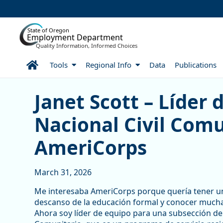
Skip to Main Content
State of Oregon
Employment Department
Quality Information, Informed Choices
Home
Tools
Regional Info
Data
Publications
Janet Scott – Líder del e
Janet Scott – Líder 
Nacional Civil Comu
AmeriCorps
March 31, 2026
Me interesaba AmeriCorps porque quería tener una
descanso de la educación formal y conocer much
Ahora soy líder de equipo para una subsección de