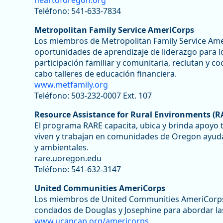
heartoforegon.org
Teléfono: 541-633-7834
Metropolitan Family Service AmeriCorps
Los miembros de Metropolitan Family Service AmeriC
oportunidades de aprendizaje de liderazgo para lo
participación familiar y comunitaria, reclutan y c
cabo talleres de educación financiera.
www.metfamily.org
Teléfono: 503-232-0007 Ext. 107
Resource Assistance for Rural Environments (R
El programa RARE capacita, ubica y brinda apoyo t
viven y trabajan en comunidades de Oregon ayuda
y ambientales.
rare.uoregon.edu
Teléfono: 541-632-3147
United Communities AmeriCorps
Los miembros de United Communities AmeriCorps s
condados de Douglas y Josephine para abordar las 
www.ucancap.org/americorps