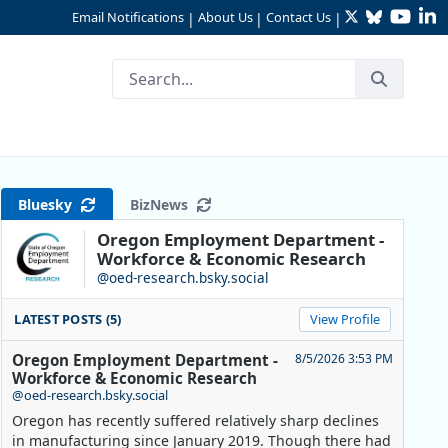
Twitter
Bluesky
YouTu
Li
Email Notifications
About Us
Contact Us
|
|
|
ivil Comunitario de AmeriCor
Bluesky
BizNews
Oregon Employment Department -
Workforce & Economic Research
@oed-research.bsky.social
LATEST POSTS (5)
View Profile
Oregon Employment Department -
8/5/2026 3:53 PM
Workforce & Economic Research
@oed-research.bsky.social
Oregon has recently suffered relatively sharp declines
in manufacturing since January 2019. Though there had