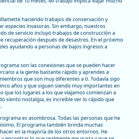
encial de 10 meses. Mi trabajo implica viajar mucho
illamette haciendo trabajos de conservación y
rar especies invasoras. Sin embargo, nuestros
do de servicio incluyó trabajos de construcción a
de recuperación después de desastres. En el próximo
geles ayudando a personas de bajos ingresos a
programa son las conexiones que se pueden hacer
rcano a la gente bastante rápido y aprendes a
 miembros que son muy diferentes a ti. Todavía sigo
 cinco años y que siguen siendo muy importantes en
lo que los lugares a los que viajamos comienzan a
 siento nostalgia, es increíble ver lo rápido que
.
 programa es asombrosa. Todas las personas que he
chísimo. El programa también brinda muchas
acer en la mayoría de los otros entornos. He
 y encontrar lo que realmente me gusta y que se