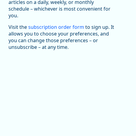
articles on a daily, weekly, or monthly
Replies: 0
Reposts: 1
Likes: 1
View on Bluesky
schedule – whichever is most convenient for
you.
Oregon Employment Department -
8/5/2026 3:53 PM
Workforce & Economic Research
@oed-research.bsky.social
Visit the
subscription order form
to sign up. It
allows you to choose your preferences, and
Oregon has recently suffered relatively sharp declines
you can change those preferences – or
in manufacturing since January 2019. Though there had
been substantial recovery through 2022, employment
unsubscribe – at any time.
in the manufacturing sector declined by 13%.
Read more here:
https://ow.ly/ZNf850ZwFPG