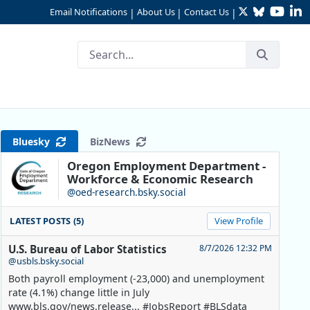
Twitter
Bluesky
YouTu
Li
Email Notifications
About Us
Contact Us
|
|
|
Bluesky
BizNews
Oregon Employment Department -
Workforce & Economic Research
@oed-research.bsky.social
LATEST POSTS (5)
View Profile
U.S. Bureau of Labor Statistics
8/7/2026 12:32 PM
@usbls.bsky.social
Both payroll employment (-23,000) and unemployment
rate (4.1%) change little in July
www.bls.gov/news.release... #JobsReport #BLSdata