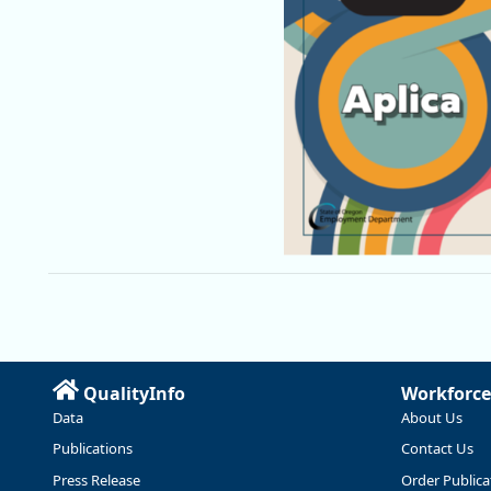
QualityInfo
Workforce
Data
About Us
Publications
Contact Us
Press Release
Order Publica