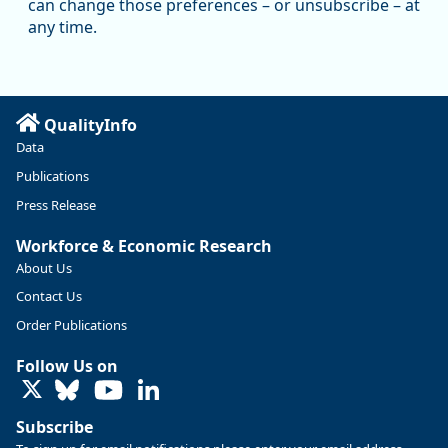
can change those preferences – or unsubscribe – at
manufacturing since January 2019. Though there had been
any time.
substantial recovery through 2022, employment in the
manufacturing sector declined by 13%.
Read more here:
QualityInfo
https://ow.ly/ZNf850ZwFPG
Data
Publications
Press Release
Workforce & Economic Research
About Us
Contact Us
Order Publications
Follow Us on
LinkedIn
Subscribe