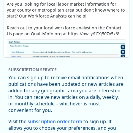
Are you looking for local labor market information for
your county or metropolitan area but don't know where to
start? Our Workforce Analysts can help!
Reach out to your local workforce analyst on the Contact
Us page on QualityInfo.org at https://ow.ly/ICXj50Zx5x6!
SUBSCRIPTION SERVICE
You can sign up to receive email notifications when
publications have been updated or new articles are
added for any geographic area you are interested
in. You can receive new articles on a daily, weekly,
Replies: 0
Reposts: 1
Likes: 1
View on Bluesky
or monthly schedule – whichever is most
convenient for you.
Oregon Employment Department -
8/5/2026 3:53 PM
Workforce & Economic Research
Visit the
subscription order form
to sign up. It
@oed-research.bsky.social
allows you to choose your preferences, and you
Oregon has recently suffered relatively sharp declines in