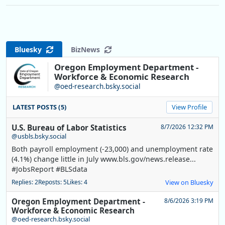
Bluesky
BizNews
Oregon Employment Department -
Workforce & Economic Research
@oed-research.bsky.social
LATEST POSTS (5)
View Profile
U.S. Bureau of Labor Statistics
8/7/2026 12:32 PM
@usbls.bsky.social
Both payroll employment (-23,000) and unemployment rate
(4.1%) change little in July www.bls.gov/news.release...
#JobsReport #BLSdata
Replies: 2
Reposts: 5
Likes: 4
View on Bluesky
Oregon Employment Department -
8/6/2026 3:19 PM
Workforce & Economic Research
@oed-research.bsky.social