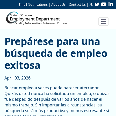
Twitter
Bluesky
YouTu
Li
Skip to Main Content
Email Notifications
About Us
Contact Us
|
|
|
State of Oregon
Employment Department
Quality Information, Informed Choices
Prepárese para una búsque
Prepárese para una
búsqueda de empleo
exitosa
April 03, 2026
Buscar empleo a veces puede parecer aterrador.
Quizás usted nunca ha solicitado un empleo, o quizás
fue despedido después de varios años de hacer el
mismo trabajo. Sin importar las circunstancias, su
búsqueda será más productiva y menos estresante si